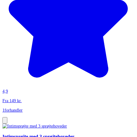
4,9
Fra
149
kr.
1
forhandler
Intimsprøjte med 3 sprøjtehoveder