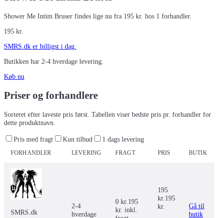
Shower Me Intim Bruser findes lige nu fra 195 kr. hos 1 forhandler.
195
kr.
SMRS.dk
er billigst i dag.
Butikken har
2-4 hverdage
levering.
Køb nu
Priser og forhandlere
Sorteret efter laveste pris først. Tabellen viser bedste pris pr. forhandler for
dette produktnavn.
Pris med fragt
Kun tilbud
1 dags levering
FORHANDLER
LEVERING
FRAGT
PRIS
BUTIK
195
kr.
195
0 kr.
195
2-4
Gå til
kr.
kr. inkl.
SMRS.dk
hverdage
butik