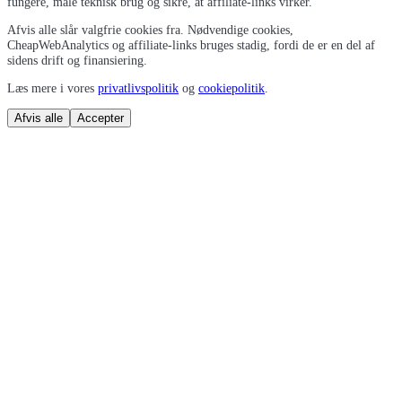
fungere, måle teknisk brug og sikre, at affiliate-links virker.
Afvis alle slår valgfrie cookies fra. Nødvendige cookies,
CheapWebAnalytics og affiliate-links bruges stadig, fordi de er en del af
sidens drift og finansiering.
Læs mere i vores
privatlivspolitik
og
cookiepolitik
.
Afvis alle
Accepter