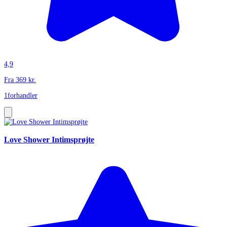
4,9
Fra
369
kr.
1
forhandler
Love Shower Intimsprøjte