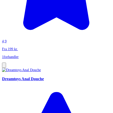
4,9
Fra
199
kr.
1
forhandler
Dreamtoys Anal Douche