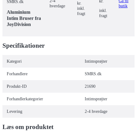
2-4
Gå til
kr.
SMRS.dk
kr.
hverdage
butik
inkl.
inkl.
Aluminium
fragt
fragt
Intim Bruser fra
JoyDivision
Specifikationer
Kategori
Intimsprøjter
Forhandlere
SMRS.dk
Produkt-ID
21690
Forhandlerkategorier
Intimsprøjter
Levering
2-4 hverdage
Læs om produktet