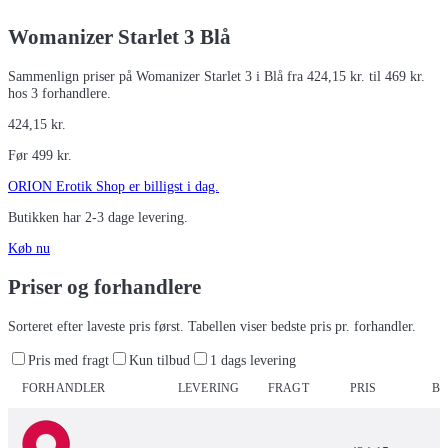
Womanizer Starlet 3 Blå
Sammenlign priser på Womanizer Starlet 3 i Blå fra 424,15 kr. til 469 kr.
hos 3 forhandlere.
424,15
kr.
Før
499
kr.
ORION Erotik Shop
er billigst i dag.
Butikken har
2-3 dage
levering.
Køb nu
Priser og forhandlere
Sorteret efter laveste pris først. Tabellen viser bedste pris pr. forhandler.
Pris med fragt
Kun tilbud
1 dags levering
FORHANDLER
LEVERING
FRAGT
PRIS
BU