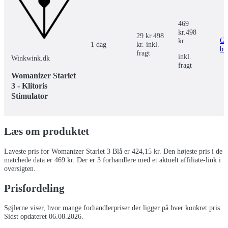
469
kr.
498
29 kr.
498
Gå 
kr.
1 dag
kr. inkl.
bu
fragt
inkl.
Winkwink.dk
fragt
Womanizer Starlet
3 - Klitoris
Stimulator
Læs om produktet
Laveste pris for
Womanizer Starlet 3 Blå
er
424,15
kr.
Den højeste pris i de
matchede data er 469 kr.
Der er
3
forhandlere
med et aktuelt affiliate-link i
oversigten.
Prisfordeling
Søjlerne viser, hvor mange forhandlerpriser der ligger på hver konkret pris.
Sidst opdateret
06.08.2026
.