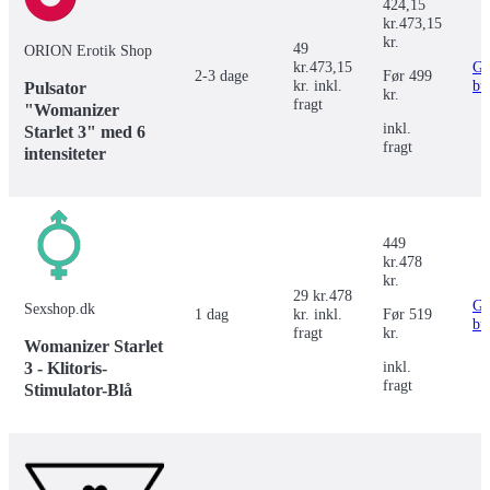
424,15
kr.
473,15
kr.
49
ORION Erotik Shop
kr.
473,15
Gå 
2-3 dage
Før
499
kr. inkl.
bu
Pulsator
kr.
fragt
"Womanizer
inkl.
Starlet 3" med 6
fragt
intensiteter
449
kr.
478
kr.
29 kr.
478
Gå 
Sexshop.dk
1 dag
kr. inkl.
Før
519
bu
fragt
kr.
Womanizer Starlet
3 - Klitoris-
inkl.
fragt
Stimulator-Blå