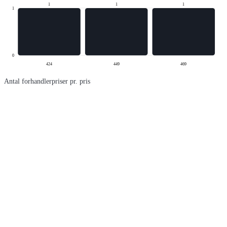
1
1
1
1
0
424
449
469
Antal forhandlerpriser pr. pris