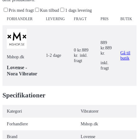
Pris med fragt
Kun tilbud
1 dags levering
FORHANDLER
LEVERING
FRAGT
PRIS
BUTIK
889
kr.
889
0 kr.
889
Gå til
kr.
1-2 dage
kr. inkl.
Mshop.dk
butik
fragt
inkl.
Lovense -
fragt
Nora Vibrator
Specifikationer
Kategori
Vibratorer
Forhandlere
Mshop.dk
Brand
Lovense