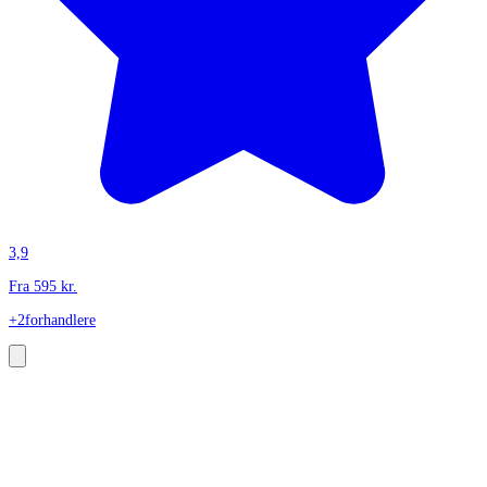
3,9
Fra
595
kr.
+2
forhandlere