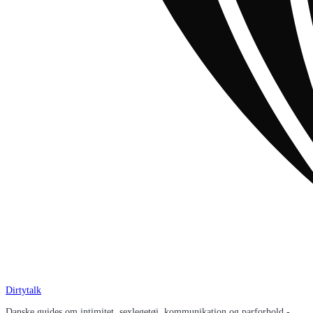
Dirtytalk
Danske guides om intimitet, sexlegetøj, kommunikation og parforhold -