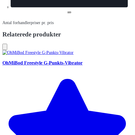
0
889
Antal forhandlerpriser pr. pris
Relaterede produkter
OhMiBod Freestyle G-Punkts-Vibrator